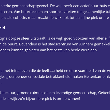
sterke gemeenschapsgevoel. De wijk heeft een actief buurthuis en
seren. Van buurtfeesten en sportactiviteiten tot gezamenlijke tuinp
e sociale cohesie, maar maakt de wijk ook tot een fijne plek om t
eid
a dorpse sfeer uitstraalt, is de wijk goed voorzien van allerlei fac
n de buurt. Bovendien is het stadscentrum van Arnhem gemakkeli
woners kunnen genieten van het beste van beide werelden.
n, met initiatieven die de leefbaarheid en duurzaamheid van de w
gie, groenbeheer en sociale betrokkenheid maken Geitenkamp niet
.
rchitectuur, groene ruimtes of een levendige gemeenschap, Geite
 deze wijk zo'n bijzondere plek is om te wonen!