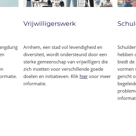
Vrijwilligerswerk
Schu
langdurig
Arnhem, een stad vol levendigheid en
Schulden
en
diversiteit, wordt ondersteund door een
hebben 
sterke gemeenschap van vrijwilligers die
biedt de
en
zich inzetten voor verschillende goede
vormen v
ormatie.
doelen en initiatieven. Klik
hier
voor meer
gericht 
informatie.
begeleid
probleme
informat